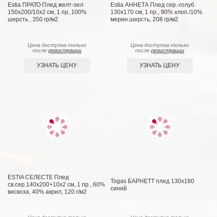
Estia ПРАТО Плед желт-зел
Estia АННЕТА Плед сер.-голуб.
150х200/10х2 см, 1 пр, 100%
130х170 см, 1 пр., 90% хлоп./10%
шерсть , 350 гр/м2
мерин.шерсть, 208 гр/м2
Цена доступна только
Цена доступна только
после
регистрации
после
регистрации
УЗНАТЬ ЦЕНУ
УЗНАТЬ ЦЕНУ
ESTIA СЕЛЕСТЕ Плед
Togas БАРНЕТТ плед 130х180
св.сер.140х200+10х2 см, 1 пр., 60%
синий
вискоза, 40% акрил, 120 г/м2