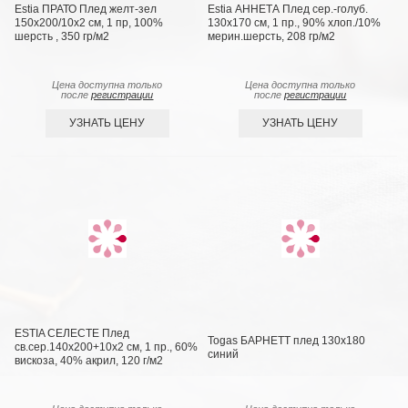
Estia ПРАТО Плед желт-зел
Estia АННЕТА Плед сер.-голуб.
150х200/10х2 см, 1 пр, 100%
130х170 см, 1 пр., 90% хлоп./10%
шерсть , 350 гр/м2
мерин.шерсть, 208 гр/м2
Цена доступна только
Цена доступна только
после
регистрации
после
регистрации
УЗНАТЬ ЦЕНУ
УЗНАТЬ ЦЕНУ
ESTIA СЕЛЕСТЕ Плед
Togas БАРНЕТТ плед 130х180
св.сер.140х200+10х2 см, 1 пр., 60%
синий
вискоза, 40% акрил, 120 г/м2