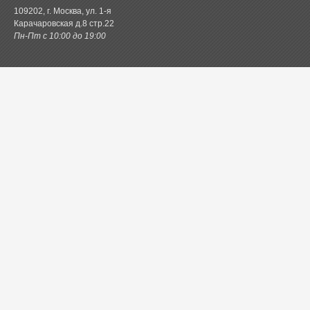
109202, г. Москва, ул. 1-я
Карачаровская д.8 стр.22
Пн-Пт с 10:00 до 19:00
Каталог товаров
Постельное белье
Одеяла и подушки
Ванная
Покрывала и пледы
Шторы
Кухня
Одежда и обувь
Декор
Детское
Новинки
Акции.РФ
Постель.рф
Главная
Контактная информация