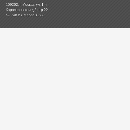
109202, г. Москва, ул. 1-я
Карачаровская д.8 стр.22
Пн-Пт с 10:00 до 19:00
Каталог товаров
Постельное белье
Одеяла и подушки
Ванная
Покрывала и пледы
Шторы
Кухня
Одежда и обувь
Декор
Детское
Новинки
Акции.РФ
Постель.рф
Главная
Контактная информация