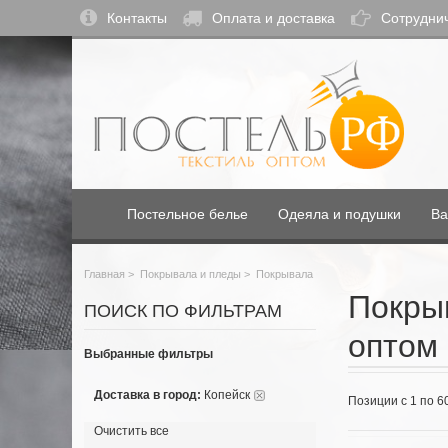
Контакты
Оплата и доставка
Сотрудни
Постельное белье
Одеяла и подушки
Ва
Главная
>
Покрывала и пледы
>
Покрывала
Покрыв
ПОИСК ПО ФИЛЬТРАМ
оптом 
Выбранные фильтры
Доставка в город:
Копейск
Позиции с 1 по 6
Очистить все