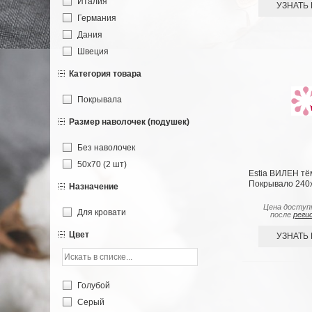
Италия
УЗНАТЬ
Германия
Дания
Швеция
Категория товара
Покрывала
Размер наволочек (подушек)
Без наволочек
50х70 (2 шт)
Estia ВИЛЕН тё
Покрывало 240х
Назначение
Цена доступ
Для кровати
после
реги
Цвет
УЗНАТЬ
Голубой
Серый