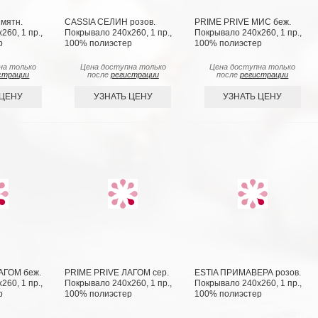
мятн.
CASSIA СЕЛИН розов.
PRIME PRIVE МИС беж.
60, 1 пр.,
Покрывало 240х260, 1 пр.,
Покрывало 240х260, 1 пр.,
р
100% полиэстер
100% полиэстер
на только
Цена доступна только
Цена доступна только
страции
после
регистрации
после
регистрации
 ЦЕНУ
УЗНАТЬ ЦЕНУ
УЗНАТЬ ЦЕНУ
АГОМ беж.
PRIME PRIVE ЛАГОМ сер.
ESTIA ПРИМАВЕРА розов.
60, 1 пр.,
Покрывало 240х260, 1 пр.,
Покрывало 240х260, 1 пр.,
р
100% полиэстер
100% полиэстер