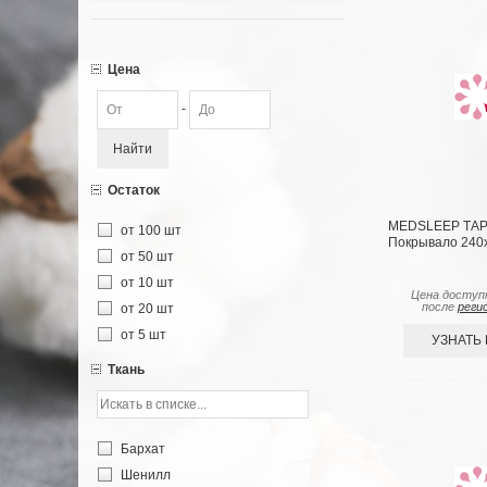
Цена
-
Найти
Остаток
MEDSLEEP ТАР
от 100 шт
Покрывало 240х
от 50 шт
от 10 шт
Цена доступ
после
реги
от 20 шт
от 5 шт
УЗНАТЬ
Ткань
Бархат
Шенилл