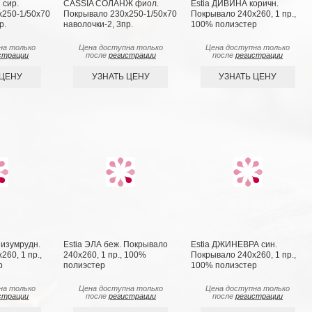
сир.
CASSIA СОЛАНЖ фиол.
Estia ДИВИНА коричн.
x250-1/50х70
Покрывало 230x250-1/50х70
Покрывало 240х260, 1 пр.,
р.
наволочки-2, 3пр.
100% полиэстер
на только
Цена доступна только
Цена доступна только
страции
после
регистрации
после
регистрации
 ЦЕНУ
УЗНАТЬ ЦЕНУ
УЗНАТЬ ЦЕНУ
изумрудн.
Estia ЭЛА беж. Покрывало
Estia ДЖИНЕВРА син.
60, 1 пр.,
240х260, 1 пр., 100%
Покрывало 240х260, 1 пр.,
р
полиэстер
100% полиэстер
на только
Цена доступна только
Цена доступна только
страции
после
регистрации
после
регистрации