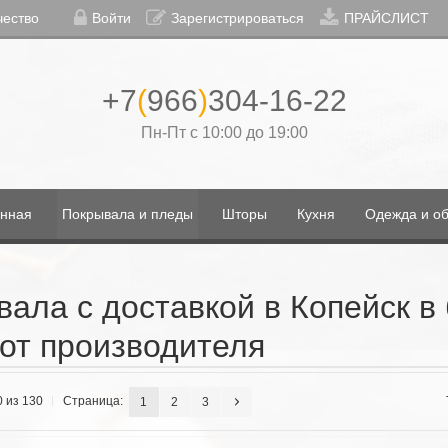
чество
Войти
Зарегистрироваться
ПРАЙСЛИСТ
+7
(
966
)
304-16-22
Пн-Пт с 10:00 до 19:00
нная
Покрывала и пледы
Шторы
Кухня
Одежда и об
ала с доставкой в Копейск 
от производителя
0 из 130
Страница:
1
2
3