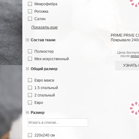
Микрофибра
Рогожка
Сатин
Показать еще
PRIME PRIVE 
Покрывало 240х
Состав ткани
Полиэстер
Цена доступ
после
реги
Мех искусственный
УЗНАТЬ
Общий размер
Евро макси
1.5 спальный
2 спальный
Евро
Размер
220х240 см