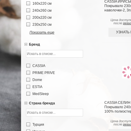
CASSIA ИРИСЫ 
160х220 см
Покрывало 230
наволочки-2, 3п
240х260 см
200х220 см
Цена доступ
после
реги
230х250 см
УЗНАТЬ
Показать еще
Бренд
CASSIA
PRIME PRIVE
Dome
ESTIA
MedSleep
CASSIA СЕЛИН 
Страна бренда
Покрывало 240х2
100% полиэсте
Цена доступ
после
реги
Турция