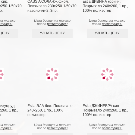
сир.
CASSIA СОЛАНЖ фиол.
Estia ДИВИНА коричн.
x250-1/50х70
Покрывало 230x250-1/50х70
Покрывало 240х260, 1 пр.,
р.
наволочки-2, 3пр.
100% полиэстер
на только
Цена доступна только
Цена доступна только
страции
после
регистрации
после
регистрации
 ЦЕНУ
УЗНАТЬ ЦЕНУ
УЗНАТЬ ЦЕНУ
изумрудн.
Estia ЭЛА беж. Покрывало
Estia ДЖИНЕВРА син.
60, 1 пр.,
240х260, 1 пр., 100%
Покрывало 240х260, 1 пр.,
р
полиэстер
100% полиэстер
на только
Цена доступна только
Цена доступна только
страции
после
регистрации
после
регистрации