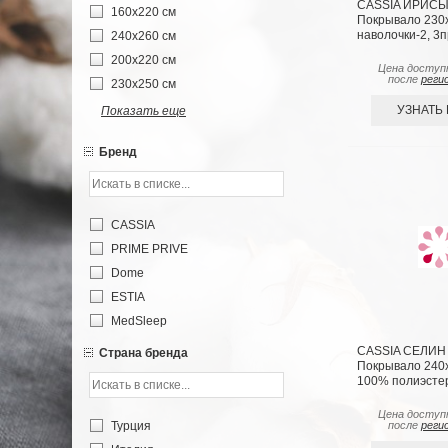
CASSIA ИРИСЫ 
160х220 см
Покрывало 230
наволочки-2, 3п
240х260 см
200х220 см
Цена доступ
после
реги
230х250 см
УЗНАТЬ
Показать еще
Бренд
CASSIA
PRIME PRIVE
Dome
ESTIA
MedSleep
CASSIA СЕЛИН 
Страна бренда
Покрывало 240х2
100% полиэсте
Цена доступ
после
реги
Турция