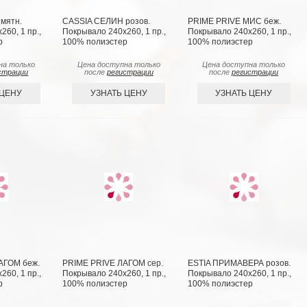
мятн.
CASSIA СЕЛИН розов.
PRIME PRIVE МИС беж.
60, 1 пр.,
Покрывало 240х260, 1 пр.,
Покрывало 240х260, 1 пр.,
р
100% полиэстер
100% полиэстер
на только
Цена доступна только
Цена доступна только
страции
после
регистрации
после
регистрации
 ЦЕНУ
УЗНАТЬ ЦЕНУ
УЗНАТЬ ЦЕНУ
АГОМ беж.
PRIME PRIVE ЛАГОМ сер.
ESTIA ПРИМАВЕРА розов.
60, 1 пр.,
Покрывало 240х260, 1 пр.,
Покрывало 240х260, 1 пр.,
р
100% полиэстер
100% полиэстер