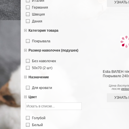
Италия
УЗНАТЬ
Германия
Швеция
Дания
Категория товара
Покрывала
Размер наволочек (подушек)
Без наволочек
50х70 (2 шт)
Estia ВИЛЕН тё
Покрывало 240х
Назначение
Цена доступ
Для кровати
после
реги
Цвет
УЗНАТЬ
Голубой
Белый