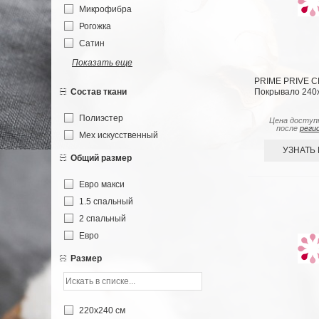
Микрофибра
Рогожка
Сатин
Показать еще
PRIME PRIVE 
Покрывало 240х
Состав ткани
Полиэстер
Цена доступ
после
реги
Мех искусственный
УЗНАТЬ
Общий размер
Евро макси
1.5 спальный
2 спальный
Евро
Размер
220х240 см