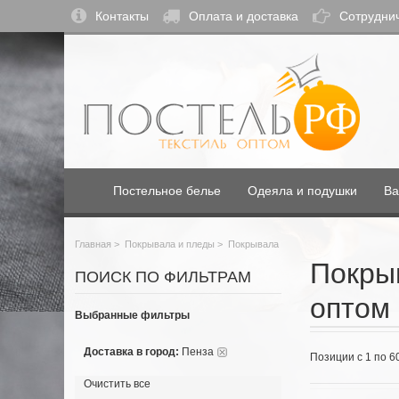
Контакты
Оплата и доставка
Сотрудни
Постельное белье
Одеяла и подушки
Ва
Главная
>
Покрывала и пледы
>
Покрывала
Покры
ПОИСК ПО ФИЛЬТРАМ
оптом 
Выбранные фильтры
Доставка в город:
Пенза
Позиции с 1 по 6
Очистить все