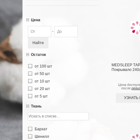
Цена
-
Найти
Остаток
MEDSLEEP ТАР
от 100 шт
Покрывало 240х
от 50 шт
от 10 шт
Цена доступ
после
реги
от 20 шт
от 5 шт
УЗНАТЬ
Ткань
Бархат
Шенилл