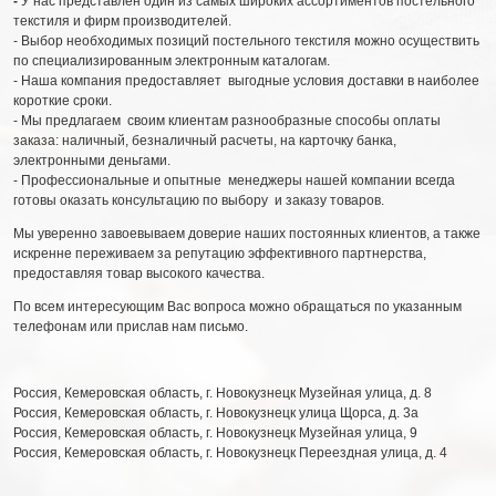
-
У нас представлен один из самых широких ассортиментов постельного
текстиля и фирм производителей.
- Выбор необходимых позиций постельного текстиля можно осуществить
по специализированным электронным каталогам.
- Наша компания предоставляет выгодные условия доставки в наиболее
короткие сроки.
- Мы предлагаем своим клиентам разнообразные способы оплаты
заказа: наличный, безналичный расчеты, на карточку банка,
электронными деньгами.
- Профессиональные и опытные менеджеры нашей компании всегда
готовы оказать консультацию по выбору и заказу товаров.
Мы уверенно завоевываем доверие наших постоянных клиентов, а также
искренне переживаем за репутацию эффективного партнерства,
предоставляя товар высокого качества.
По всем интересующим Вас вопроса можно обращаться по указанным
телефонам или прислав нам письмо.
Россия
,
Кемеровская область
,
г. Новокузнецк
Музейная улица, д. 8
Россия
,
Кемеровская область
,
г. Новокузнецк
улица Щорса, д. 3а
Россия
,
Кемеровская область
,
г. Новокузнецк
Музейная улица, 9
Россия
,
Кемеровская область
,
г. Новокузнецк
Переездная улица, д. 4