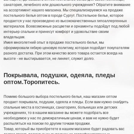
санатория, лечебного или дошкольного учреждения? Обратите внимание
на ассортимент нашего магазина. Мы специализируемся на продаже
постельного белья оптом в городе Сургут. Постельное белье, которое
продается у нас произведено из высококачественных гипоаллергенных
материалов. Всевозможные расцветки и орнаменты подойдут под любой
интерьер спальни и принесут комфорт и удовольствие своим
владельцам.
Имея многолетний опыт в продаже постельного белья, мы
сформировали гибкую ценовую политику, которая подойдет покупателям
разного достатка. При этом качество всего товара остается всегда на
высоте - не выстирывается, не линяет, служит долго.
Покрывала, подушки, одеяла, пледы
оптом.Торопитесь.
Помимо большого выбора постельного белья, наш магазин оптом
продает покрывала, подушки, одеяла и пледы. Если вам нужно снабдить
спальные места в гостиницах, санаториях, больницах или детских
учреждениях, то в нашем магазине вы можете подобрать все
необходимое у нас по демократичным ценам, и вам не нужно будет
распыляться на поиски по другим точкам продажи.
Товар, который вы приобретете в нашем магазине будет радовать вас