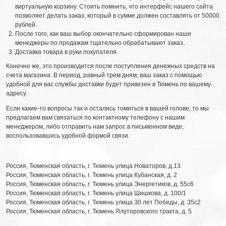
виртуальную корзину. Стоить помнить, что интерфейс нашего сайта
позволяет делать заказ, который в сумме должен составлять от 50000
рублей.
После того, как ваш выбор окончательно сформирован наши
менеджеры по продажам тщательно обрабатывают заказ.
Доставка товара в руки покупателя.
Конечно же, это производится после поступления денежных средств на
счета магазина. В период, равный трем дням, ваш заказ с помощью
удобной для вас службы доставки будет привезен в Тюмень по вашему
адресу.
Если какие-то вопросы так и остались томиться в вашей голове, то мы
предлагаем вам связаться по контактному телефону с нашим
менеджером, либо отправить нам запрос в письменном виде,
воспользовавшись удобной формой связи.
Россия
,
Тюменская область
,
г. Тюмень
улица Новаторов, д.13
Россия
,
Тюменская область
,
г. Тюмень
улица Кубанская, д. 2
Россия
,
Тюменская область
,
г. Тюмень
улица Энергетиков, д. 55с6
Россия
,
Тюменская область
,
г. Тюмень
улица Шишкова, д. 100/1
Россия
,
Тюменская область
,
г. Тюмень
улица 30 лет Победы, д. 35с2
Россия
,
Тюменская область
,
г. Тюмень
Ялуторовского тракта, д. 5