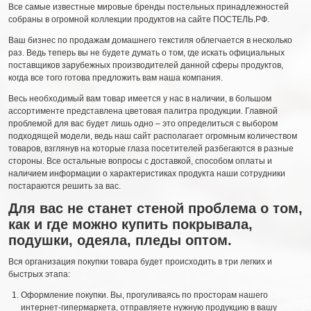
Все самые известные мировые бренды постельных принадлежностей
собраны в огромной коллекции продуктов на сайте ПОСТЕЛЬ.РФ.
Ваш бизнес по продажам домашнего текстиля облегчается в несколько
раз. Ведь теперь вы не будете думать о том, где искать официальных
поставщиков зарубежных производителей данной сферы продуктов,
когда все того готова предложить вам наша компания.
Весь необходимый вам товар имеется у нас в наличии, в большом
ассортименте представлена цветовая палитра продукции. Главной
проблемой для вас будет лишь одно – это определиться с выбором
подходящей модели, ведь наш сайт располагает огромным количеством
товаров, взглянув на которые глаза посетителей разбегаются в разные
стороны. Все остальные вопросы с доставкой, способом оплаты и
наличием информации о характеристиках продукта наши сотрудники
постараются решить за вас.
Для вас не станет стеной проблема о том,
как и где можно купить
покрывала,
подушки, одеяла, пледы оптом
.
Вся организация покупки товара будет происходить в три легких и
быстрых этапа:
Оформление покупки. Вы, прогуливаясь по просторам нашего
интернет-гипермаркета, отправляете нужную продукцию в вашу