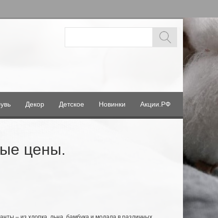
увь
Декор
Детское
Новинки
Акции.РФ
ные цены.
анты – из хлопка, льна, бамбука и модала в различных