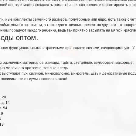
вашей постели может создавать романтичное настроение и гарантировать спок
чные комплекты семейного размера, полуторные или евро, есть также с чет
бых моментов в жизни, а также для отличных презентов друзьям – в подаро
унком порадуют каждого ребенка, ведь так приятно засыпать на мягкой красив
леды оптом.
нная функциональными и красивыми принадлежностями, создающими уют. У в
з различных материалов: жаккард, тафта, стеганные, велюровые, махровые.
кна молочного протеина, теплые пледы.
выступают пух, силикон, микроволокно, микрогель. Есть и декоративные поду
в зависимости от суммы вашего заказа!
. 20
 д. 14
. 54
 9
6
13