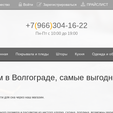
чество
Войти
Зарегистрироваться
ПРАЙСЛИСТ
+7
(
966
)
304-16-22
Пн-Пт с 10:00 до 19:00
нная
Покрывала и пледы
Шторы
Кухня
Одежда и об
м в Волгограде, самые выгод
ти для сна через наш магазин.
ного размера и расцветки из чистого хлопка, сатина, поплина, возможны вари