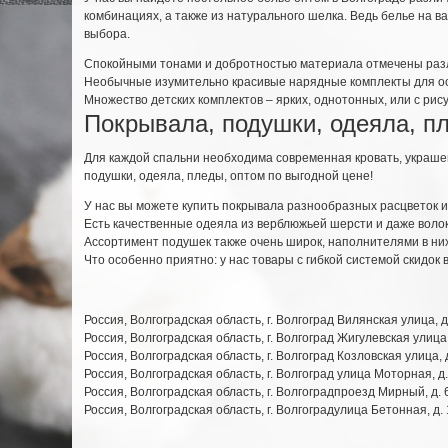
комбинациях, а также из натурального шелка. Ведь белье на 
выбора.
Спокойными тонами и добротностью материала отмечены разли
Необычные изумительно красивые нарядные комплекты для осо
Множество детских комплектов – ярких, однотонных, или с рис
Покрывала, подушки, одеяла, п
Для каждой спальни необходима современная кровать, украше
подушки, одеяла, пледы, оптом по выгодной цене!
У нас вы можете купить покрывала разнообразных расцветок и
Есть качественные одеяла из верблюжьей шерсти и даже воло
Ассортимент подушек также очень широк, наполнителями в них 
Что особенно приятно: у нас товары с гибкой системой скидок 
Россия
,
Волгоградская область
,
г. Волгоград
Вилянская улица, д
Россия
,
Волгоградская область
,
г. Волгоград
Жигулевская улица,
Россия
,
Волгоградская область
,
г. Волгоград
Козловская улица, д
Россия
,
Волгоградская область
,
г. Волгоград
улица Моторная, д.
Россия
,
Волгоградская область
,
г. Волгоград
проезд Мирный, д. 
Россия
,
Волгоградская область
,
г. Волгоград
улица Бетонная, д. 