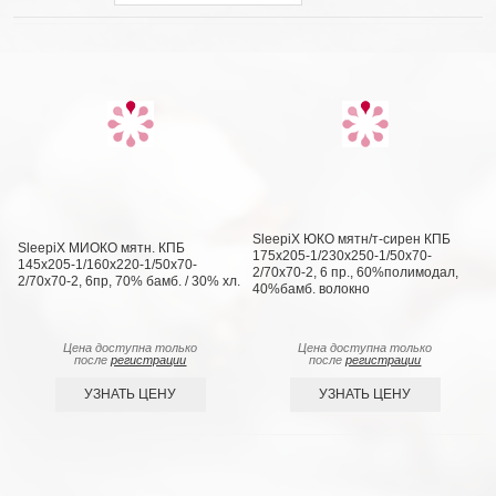
SleepiX ЮКО мятн/т-сирен КПБ
SleepiX МИОКО мятн. КПБ
175х205-1/230х250-1/50х70-
145х205-1/160х220-1/50х70-
2/70х70-2, 6 пр., 60%полимодал,
2/70х70-2, 6пр, 70% бамб. / 30% хл.
40%бамб. волокно
Цена доступна только
Цена доступна только
после
регистрации
после
регистрации
УЗНАТЬ ЦЕНУ
УЗНАТЬ ЦЕНУ