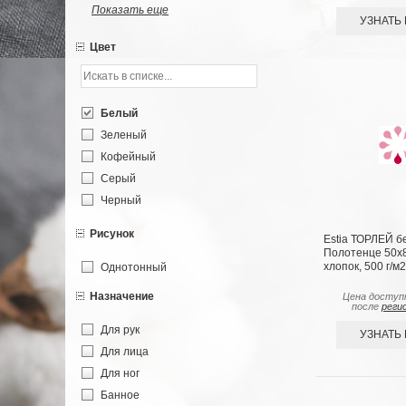
Показать еще
УЗНАТЬ
Цвет
Белый
Зеленый
Кофейный
Серый
Черный
Розовый
Рисунок
Estia ТОРЛЕЙ б
Коричневый
Полотенце 50х
Морская волна
хлопок, 500 г/м
Однотонный
Сиреневый
Назначение
Цена доступ
после
реги
Бежевый
Для рук
Экрю
УЗНАТЬ
Для лица
Коралловый
Для ног
Ментоловый
Банное
Голубой