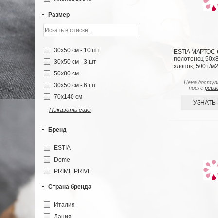
Размер
30х50 см - 10 шт
ESTIA МАРТОС б
полотенец 50х8
30х50 см - 3 шт
хлопок, 500 г/м2
50х80 см
Цена доступ
30х50 см - 6 шт
после
реги
70х140 см
УЗНАТЬ
Показать еще
Бренд
ESTIA
Dome
PRIME PRIVE
Страна бренда
Италия
Дания