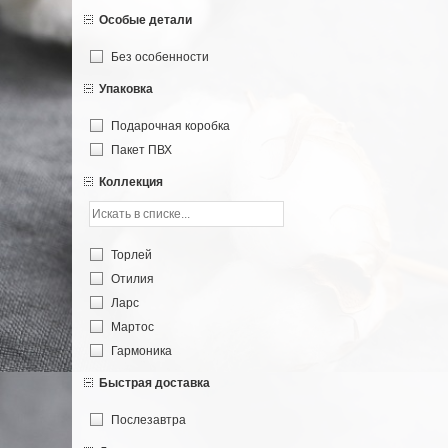
Изумрудный
Особые детали
Фиолетовый
Без особенности
Бирюзовый
Молочный
Упаковка
Мятный
Подарочная коробка
Пакет ПВХ
Коллекция
Торлей
Отилия
Ларс
Мартос
Гармоника
Быстрая доставка
Послезавтра