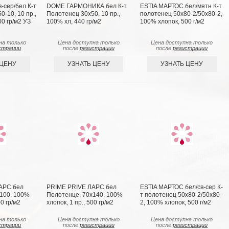
-сер/бел К-т
DOME ГАРМОНИКА бел К-т
ESTIA МАРТОС бел/мятн К-т
-10, 10 пр.,
Полотенец 30х50, 10 пр.,
полотенец 50х80-2/50х80-2,
0 гр/м2 УЗ
100% хл, 440 гр/м2
100% хлопок, 500 г/м2
на только
Цена доступна только
Цена доступна только
страции
после
регистрации
после
регистрации
 ЦЕНУ
УЗНАТЬ ЦЕНУ
УЗНАТЬ ЦЕНУ
АРС бел
PRIME PRIVE ЛАРС бел
ESTIA МАРТОС бел/св-сер К-
100, 100%
Полотенце, 70х140, 100%
т полотенец 50х80-2/50х80-
00 гр/м2
хлопок, 1 пр., 500 гр/м2
2, 100% хлопок, 500 г/м2
на только
Цена доступна только
Цена доступна только
страции
после
регистрации
после
регистрации