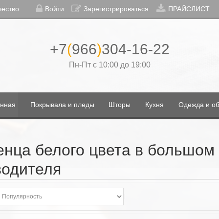
чество
Войти
Зарегистрироваться
ПРАЙСЛИСТ
+7
(
966
)
304-16-22
Пн-Пт с 10:00 до 19:00
нная
Покрывала и пледы
Шторы
Кухня
Одежда и об
нца белого цвета в большом 
водителя