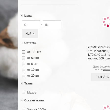
Цена
-
Найти
Остаток
PRIME PRIVE 
К-т Полотенец,
от 100 шт
1/70х140-1, 2 п
от 50 шт
хлопок, 500 гр/
от 5 шт
Цена доступ
после
реги
от 10 шт
от 20 шт
УЗНАТЬ
Ткань
Махра
Состав ткани
Хлопок 100%