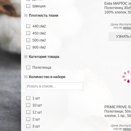
Estia МАРТОС св
Швеция
Полотенец 30х50
100% хлопок, 50
Плотность ткани
Цена доступ
440 г/м2
после
реги
450 г/м2
УЗНАТЬ
500 г/м2
900 г/м2
Категория товара
Полотенца
Количество в наборе
1 шт
10 шт
PRIME PRIVE Л
Полотенце, 50x
12 шт
хлопок, 1 пр., 5
2 шт
Цена доступ
3 шт
после
реги