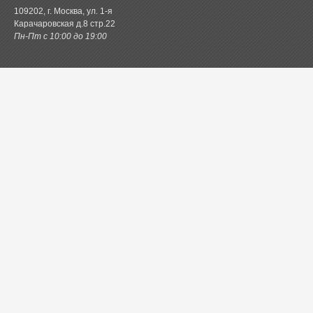
109202, г. Москва, ул. 1-я
Карачаровская д.8 стр.22
Пн-Пт с 10:00 до 19:00
Каталог товаров
Постельное белье
Одеяла и подушки
Ванная
Покрывала и пледы
Шторы
Кухня
Одежда и обувь
Декор
Детское
Новинки
Акции.РФ
Постель.рф
Главная
Контактная информация