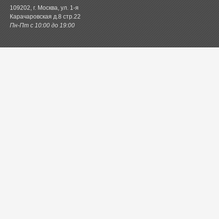
109202, г. Москва, ул. 1-я
Карачаровская д.8 стр.22
Пн-Пт с 10:00 до 19:00
Каталог товаров
Постельное белье
Одеяла и подушки
Ванная
Покрывала и пледы
Шторы
Кухня
Одежда и обувь
Декор
Детское
Новинки
Акции.РФ
Постель.рф
Главная
Контактная информация