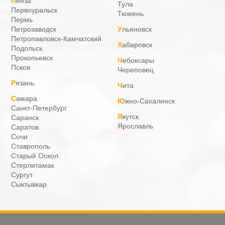
Пенза
Тула
Первоуральск
Тюмень
Пермь
Петрозаводск
Ульяновск
Петропавловск-Камчатский
Хабаровск
Подольск
Прокопьевск
Чебоксары
Псков
Череповец
Рязань
Чита
Самара
Южно-Сахалинск
Санкт-Петербург
Якутск
Саранск
Ярославль
Саратов
Сочи
Ставрополь
Старый Оскол
Стерлитамак
Сургут
Сыктывкар